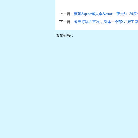
上一篇：
薇娅&quot;懒人伞&quot;一夜走红, 3
下一篇：
每天打嗝几百次，身体一个部位“搬了家
友情链接：