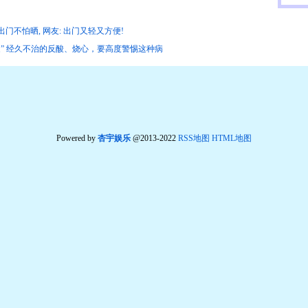
9度出门不怕晒, 网友: 出门又轻又方便!
” 经久不治的反酸、烧心，要高度警惕这种病
Powered by
杏宇娱乐
@2013-2022
RSS地图
HTML地图