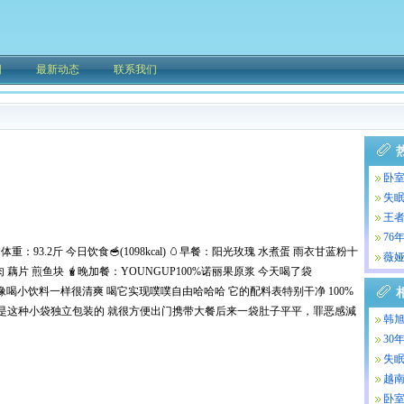
围
最新动态
联系我们
卧
失
方
王者
76
‍♀️近期体重：93.2斤 今日饮食🥣(1098kcal) 🥚早餐：阳光玫瑰 水煮蛋 雨衣甘蓝粉十
了
薇娅
 藕片 煎鱼块 🧋晚加餐：YOUNGUP100%诺丽果原浆 今天喝了袋
 就像喝小饮料一样很清爽 喝它实现噗噗自由哈哈哈 它的配料表特别干净 100%
是这种小袋独立包装的 就很方便出门携带大餐后来一袋肚子平平，罪恶感減
韩旭
30
失
方
越
十
卧