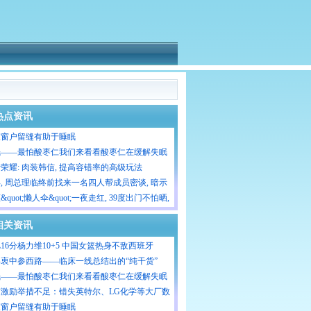
热点资讯
室窗户留缝有助于睡眠
眠——最怕酸枣仁我们来看看酸枣仁在缓解失眠
面的作用。
荣耀: 肉装韩信, 提高容错率的高级玩法
年, 周总理临终前找来一名四人帮成员密谈, 暗示
一项政治任务
&quot;懒人伞&quot;一夜走红, 39度出门不怕晒,
相关资讯
16分杨力维10+5 中国女篮热身不敌西班牙
年衷中参西路——临床一线总结出的“纯干货”
眠——最怕酸枣仁我们来看看酸枣仁在缓解失眠
面的作用。
南激励举措不足：错失英特尔、LG化学等大厂数
亿美元投资
室窗户留缝有助于睡眠