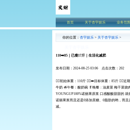
首页
关于杏宇娱乐
业务范
你的位置：
杏宇娱乐
>
关于杏宇娱乐
>
关于杏宇娱乐
110➡️85｜已瘦17斤｜生活化减肥
发布日期：2024-08-25 03:06 点击次数：202
🧏‍♀️初始体重：110斤 🏃‍♀️‍➡️目标体重：85斤 
牛奶 🥣午餐：酸奶碗 🥬晚餐：油麦菜 梅干菜烧肉
YOUNGUP100%诺丽果原浆 口感酸酸甜甜的
诺丽果浆而且还是0添加蔗糖、0脂肪的哟，而且
减。