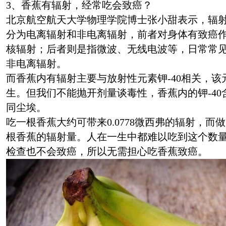
3、香蕉有辐射，经常吃会致癌？
北京航空航天大学物理学院博士张小甜表示，辐
分为电离辐射和非电离辐射，前者对身体有致癌作
核辐射；后者则是指微波、无线电波等，日常常
非电离辐射。
而香蕉内有辐射主要与放射性元素钾-40相关，
生。但我们不能抛开剂量谈毒性，香蕉内的钾-4
同尘埃。
吃一根香蕉大约可带来0.0778微西弗的辐射，而做
根香蕉的辐射量。人在一生中都难以吃到这个数量
检查也不会致癌，所以无需担心吃香蕉致癌。