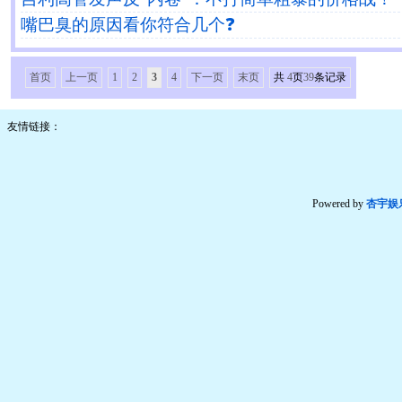
嘴巴臭的原因看你符合几个❓
首页
上一页
1
2
3
4
下一页
末页
共
4
页
39
条记录
友情链接：
Powered by
杏宇娱