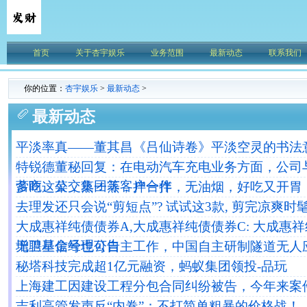
首页
关于杏宇娱乐
业务范围
最新动态
联系我们
你的位置：
杏宇娱乐
>
最新动态
>
最新动态
平淡率真——董其昌《吕仙诗卷》平淡空灵的书法
特锐德董秘回复：在电动汽车充电业务方面，公司
营商、公交集团等客户合作
多吃这菜，蒸一蒸，拌一拌，无油烟，好吃又开胃
去理发还只会说“剪短点”? 试试这3款, 剪完凉爽时
大成惠祥纯债债券A,大成惠祥纯债债券C: 大成惠
增聘基金经理公告
无卫星信号也可自主工作，中国自主研制隧道无人
秘塔科技完成超1亿元融资，蚂蚁集团领投-品玩
上海建工因建设工程分包合同纠纷被告，今年来案
吉利高管发声反“内卷”：不打简单粗暴的价格战！