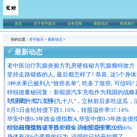
首页
关于杏宇娱乐
业务范围
最新动态
联系我们
你的位置：
杏宇娱乐
>
最新动态
>
最新动态
老中医治疗乳腺炎验方乳房硬核秘方乳腺瘤特效方
坚持走路锻炼的人, 最后都怎样了? 恭喜, 这5个身
3种水果已被列入“致癌名单”, 吃多了致癌, 可信吗?
特锐德董秘回复：新能源汽车充电作为我国的战略
到国家的大力支持
“八月吃一瓜，活到九十八”，立秋前后多吃这瓜，
8月5日金轮转债下跌1.16%，转股溢价率37.14%
华安中债0-3年政金债指数A,华安中债0-3年政金债指
性金融债指数证券投资基金基金经理变更公告
8月5日翔鹭转债下跌0.93%，转股溢价率218.56%
身体有这6个变瘦的行为, 说明你已经开始瘦了